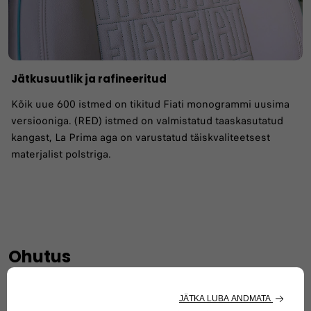
Jätkusuutlik ja rafineeritud
Kõik uue 600 istmed on tikitud Fiati monogrammi uusima
versiooniga. (RED) istmed on valmistatud taaskasutatud
kangast, La Prima aga on varustatud täiskvaliteetsest
materjalist polstriga.
Ohutus