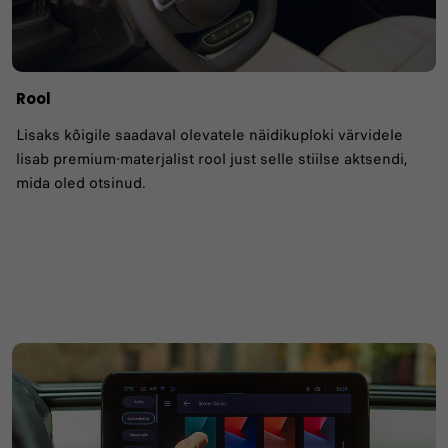
Rool
Lisaks kõigile saadaval olevatele näidikuploki värvidele
lisab premium-materjalist rool just selle stiilse aktsendi,
mida oled otsinud.