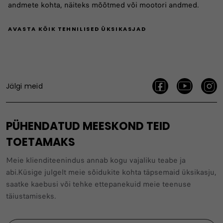
andmete kohta, näiteks mõõtmed või mootori andmed.
AVASTA KÕIK TEHNILISED ÜKSIKASJAD
Jälgi meid
PÜHENDATUD MEESKOND TEID
TOETAMAKS
Meie klienditeenindus annab kogu vajaliku teabe ja
abi.Küsige julgelt meie sõidukite kohta täpsemaid üksikasju,
saatke kaebusi või tehke ettepanekuid meie teenuse
täiustamiseks.