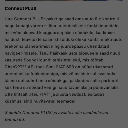
Connect PLUS
Uue Connect PLUS* paketiga saad oma auto üle kontrolli
nagu kunagi varem – tänu uuenduslikele funktsioonidele,
mis võimaldavad kaugjuurdepääsu sõidukile, laadimise
haldust, teavituste saamist sõiduki oleku kohta, elektriauto
teekonna planeerimist ning juurdepääsu ühendatud
navigeerimisele. Tänu häälkäskluste täpsusele saad nüüd
kasutada SoundHoundi tehisintellekti, mis töötab
ChatGPT** API toel. Sinu FIAT 600 on nüüd rikastatud
uuendusliku funktsiooniga, mis võimaldab sul avastada
täiesti uut suhet oma sõidukiga, pakkudes sulle partnerit,
kes teeb su sõidud veelgi nauditavamaks ja põnevamaks.
Ütle lihtsalt „Hei, FIAT“ ja alusta vestlust, esitades
küsimusi sind huvitavatel teemadel.
Sukeldu Connect PLUSi ja avasta sulle saadaolevad
teenused.