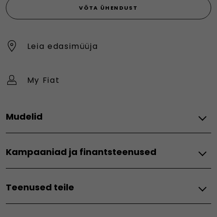
VÕTA ÜHENDUST
Leia edasimüüja
My Fiat
Mudelid
Fiat Professional Kaubikud
Kampaaniad ja finantsteenused
Doblo
e-Doblo
Fiat Professional
Scudo
Teenused teile
Kampaaniad
e-Scudo
Ducato
Ühendatud teenused
Fiat
e-Ducato