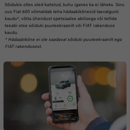
Sõidukis olles oled kaitstud, kuhu iganes ka ei läheks. Sinu
uus Fiat 600 võimaldab teha hädaabikõnesid laevalgusti
kaudu*, võtta ühendust spetsiaalse abilisega või tellida
teeabi otse sõiduki puuteekraanilt või FIAT rakenduse
kaudu.
* Hädaabikõne ei ole saadaval sõiduki puuteekraanilt ega
FIAT rakendusest.