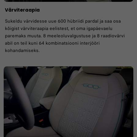
Värviteraapia
Sukeldu värvidesse uue 600 hübriidi pardal ja saa osa
kõigist värviteraapia eelistest, et oma igapäevaelu
paremaks muuta. 8 meeleoluvalgustuse ja 8 raadiovärvi
abil on teil kuni 64 kombinatsiooni interjööri
kohandamiseks.