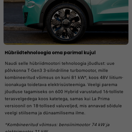
Hübriidtehnoloogia oma parimal kujul
Naudi selle hübriidmootori tehnoloogia jõudlust: uue
põlvkonna T-Gen3 3-silindriline turbomootor, mille
kombineeritud võimsus on kuni 81 kW*, koos 48V liitium-
ioonakuga toidetava elektrisüsteemiga. Veelgi parema
jõudluse tagamiseks on 600 Hybrid varustatud 16-tolliste
terasvelgedega koos katetega, samas kui La Prima
versioonil on 18-tollised valuveljed, mis annavad sõidule
veelgi stiilsema ja dünaamilisema ilme.
*Kombineeritud võimsus: bensiinimootor 74 kW ja
elektrimootor 21 kW.